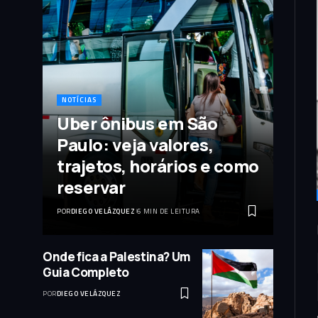
NOTÍCIAS
Uber ônibus em São
Paulo: veja valores,
trajetos, horários e como
reservar
POR
DIEGO VELÁZQUEZ
6 MIN DE LEITURA
Onde fica a Palestina? Um
Guia Completo
POR
DIEGO VELÁZQUEZ