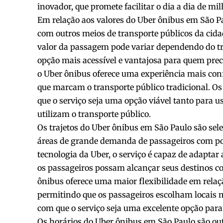
inovador, que promete facilitar o dia a dia de mi
Em relação aos valores do Uber ônibus em São P
com outros meios de transporte públicos da cida
valor da passagem pode variar dependendo do tr
opção mais acessível e vantajosa para quem preci
o Uber ônibus oferece uma experiência mais conf
que marcam o transporte público tradicional. Os 
que o serviço seja uma opção viável tanto para 
utilizam o transporte público.
Os trajetos do Uber ônibus em São Paulo são sel
áreas de grande demanda de passageiros com po
tecnologia da Uber, o serviço é capaz de adaptar
os passageiros possam alcançar seus destinos c
ônibus oferece uma maior flexibilidade em rela
permitindo que os passageiros escolham locais m
com que o serviço seja uma excelente opção para
Os horários do Uber ônibus em São Paulo são ou