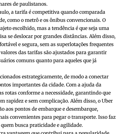
lhares de paulistanos.
aulo, a tarifa é competitiva quando comparada
de, como o metrô e os ônibus convencionais. O
ajeto escolhido, mas a tendência é que seja uma
sa se deslocar por grandes distâncias. Além disso,
ortável e segura, sem as superlotações frequentes
valores das tarifas são ajustados para garantir
usuários comuns quanto para aqueles que já
ecionados estrategicamente, de modo a conectar
ntos importantes da cidade. Com a ajuda da
 as rotas conforme a necessidade, garantindo que
om rapidez e sem complicação. Além disso, o Uber
ção aos pontos de embarque e desembarque,
ais convenientes para pegar o transporte. Isso faz
 quem busca praticidade e agilidade.
tra vantagem que contribui para a popularidade