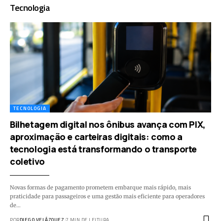
Tecnologia
TECNOLOGIA
Bilhetagem digital nos ônibus avança com PIX,
aproximação e carteiras digitais: como a
tecnologia está transformando o transporte
coletivo
Novas formas de pagamento prometem embarque mais rápido, mais
praticidade para passageiros e uma gestão mais eficiente para operadores
de…
POR
DIEGO VELÁZQUEZ
7 MIN DE LEITURA