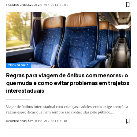
POR
DIEGO VELÁZQUEZ
7 MIN DE LEITURA
TECNOLOGIA
Regras para viagem de ônibus com menores: o
que muda e como evitar problemas em trajetos
interestaduais
Viajar de ônibus interestadual com crianças e adolescentes exige atenção a
regras específicas que nem sempre são conhecidas pelo público.…
POR
DIEGO VELÁZQUEZ
6 MIN DE LEITURA