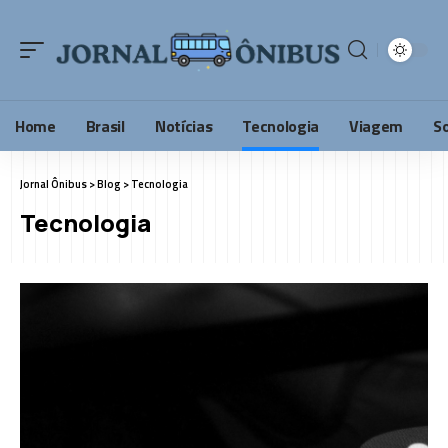
Home
Brasil
Notícias
Tecnologia
Viagem
S
Jornal Ônibus
>
Blog
>
Tecnologia
Tecnologia