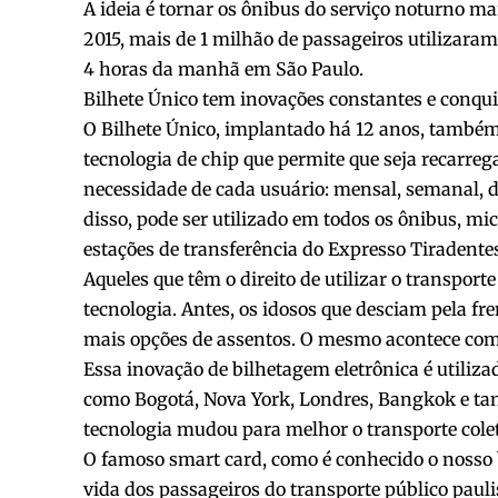
A ideia é tornar os ônibus do serviço noturno 
2015, mais de 1 milhão de passageiros utilizaram 
4 horas da manhã em São Paulo.
Bilhete Único tem inovações constantes e conqui
O Bilhete Único, implantado há 12 anos, també
tecnologia de chip que permite que seja recarreg
necessidade de cada usuário: mensal, semanal, d
disso, pode ser utilizado em todos os ônibus, m
estações de transferência do Expresso Tiradente
Aqueles que têm o direito de utilizar o transp
tecnologia. Antes, os idosos que desciam pela fr
mais opções de assentos. O mesmo acontece com 
Essa inovação de bilhetagem eletrônica é utili
como Bogotá, Nova York, Londres, Bangkok e tan
tecnologia mudou para melhor o transporte colet
O famoso smart card, como é conhecido o nosso b
vida dos passageiros do transporte público pau