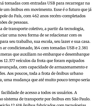
, há tomadas com entradas USB para recarregar na
 de um ônibus em movimento. Esse é o futuro que já
ópole do País, com 462 anos recém-completados
ões de pessoas.
de transporte coletivo, a partir da tecnologia,
nciar uma nova forma de se relacionar com os
ara seu trabalho, sua escola, seu lazer e sua casa.
m ar condicionado, 164 com tomadas USB e 2.381
m câmeras que auxiliam no embarque e desembarque
s 12.377 veículos da frota que foram equipados
a avançada, com capacidade de armazenamento e
es. Aos poucos, toda a frota de ônibus urbano
gia, uma mudança que até muito pouco tempo seria
acilidade de acesso a todos os usuários. A
o sistema de transporte por ônibus em São Paulo.
sição 12.618 ônibus fabricados com tecnologias