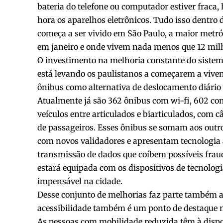
bateria do telefone ou computador estiver fraca
hora os aparelhos eletrônicos. Tudo isso dentro
começa a ser vivido em São Paulo, a maior metr
em janeiro e onde vivem nada menos que 12 milh
O investimento na melhoria constante do sistema 
está levando os paulistanos a começarem a vive
ônibus como alternativa de deslocamento diário p
Atualmente já são 362 ônibus com wi-fi, 602 co
veículos entre articulados e biarticulados, co
de passageiros. Esses ônibus se somam aos outro
com novos validadores e apresentam tecnologi
transmissão de dados que coíbem possíveis fraud
estará equipada com os dispositivos de tecnolo
impensável na cidade.
Desse conjunto de melhorias faz parte também a f
acessibilidade também é um ponto de destaque n
As pessoas com mobilidade reduzida têm à dispo