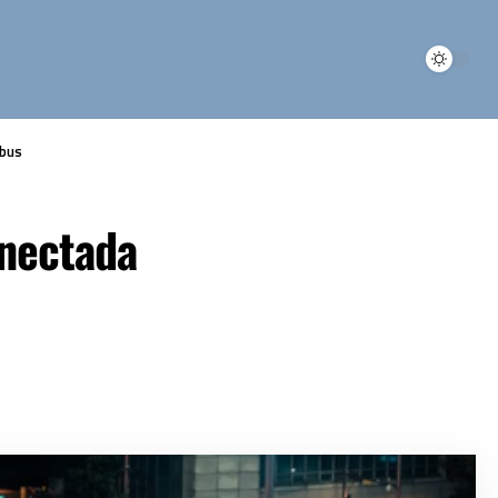
ibus
onectada