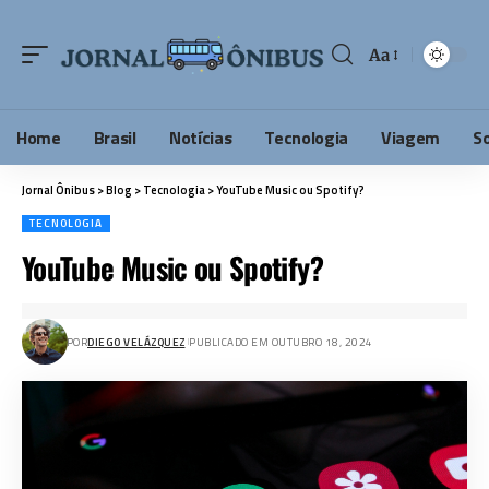
Aa
Home
Brasil
Notícias
Tecnologia
Viagem
S
Jornal Ônibus
>
Blog
>
Tecnologia
>
YouTube Music ou Spotify?
TECNOLOGIA
YouTube Music ou Spotify?
POR
DIEGO VELÁZQUEZ
PUBLICADO EM OUTUBRO 18, 2024