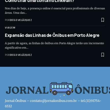
Como criar uma conta no LinkedIn?
Nos dias de hoje, a presença online é essencial para profissionais de diversas
áreas. Uma das…
POR
DIEGO VELÁZQUEZ
VIAGEM
Expansão das Linhas de Ônibus em Porto Alegre
A partir de agora, as linhas de ônibus em Porto Alegre terão um incremento
significativo em…
POR
DIEGO VELÁZQUEZ
Jornal Ônibus –
contato@jornalonibus.com.br
– tel.(11)91754-
6532