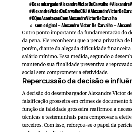
#DesembargadorAlexandreVictorDeCarvalho
#AlexandreV
#AlexandreVictorDeCarvalhoCNJ
#AlexandreVictorDeCarv
#OQueAconteceuComAlexandreVictorDeCarvalho
♬ som original – Alexandre Victor De Carvalho – Alexand
Outro ponto importante da fundamentação do de
da pena. Ele reconheceu que a pena privativa de 
porém, diante da alegada dificuldade financeira
salário mínimo. Essa medida, segundo o desemba
mantendo sua finalidade preventiva e reprovado
social sem comprometer a efetividade.
Repercussão da decisão e influ
A decisão do desembargador Alexandre Victor de
falsificação grosseira em crimes de documento f
função da falsidade grosseira reafirmou a neces
técnicas e testemunhais para comprovar a efeti
terceiros. Com isso, reforçou-se o papel da perí