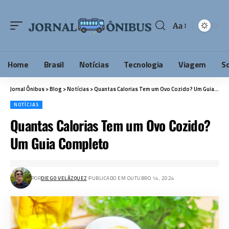
Aa
Home
Brasil
Notícias
Tecnologia
Viagem
S
Jornal Ônibus
>
Blog
>
Notícias
>
Quantas Calorias Tem um Ovo Cozido? Um Guia Completo
NOTÍCIAS
Quantas Calorias Tem um Ovo Cozido?
Um Guia Completo
POR
DIEGO VELÁZQUEZ
PUBLICADO EM OUTUBRO 14, 2024