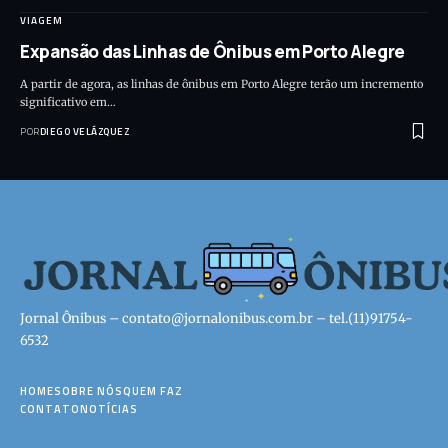
VIAGEM
Expansão das Linhas de Ônibus em Porto Alegre
A partir de agora, as linhas de ônibus em Porto Alegre terão um incremento
significativo em…
POR
DIEGO VELÁZQUEZ
Jornal Ônibus –
contato@jornalonibus.com.br
– tel.(11)91754-
6532
HOME
SOBRE NÓS
QUEM FAZ
CONTATO
NOTÍCIAS