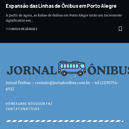
Expansão das Linhas de Ônibus em Porto Alegre
A partir de agora, as linhas de ônibus em Porto Alegre terão um incremento
significativo em…
POR
DIEGO VELÁZQUEZ
Jornal Ônibus –
contato@jornalonibus.com.br
– tel.(11)91754-
6532
HOME
SOBRE NÓS
QUEM FAZ
CONTATO
NOTÍCIAS