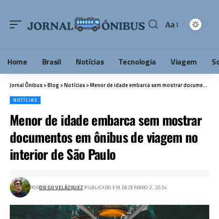
Aa
Home
Brasil
Notícias
Tecnologia
Viagem
S
Jornal Ônibus
>
Blog
>
Notícias
>
Menor de idade embarca sem mostrar documentos em ônibus de viagem no interior de São Paulo
NOTÍCIAS
Menor de idade embarca sem mostrar
documentos em ônibus de viagem no
interior de São Paulo
POR
DIEGO VELÁZQUEZ
PUBLICADO EM DEZEMBRO 2, 2024