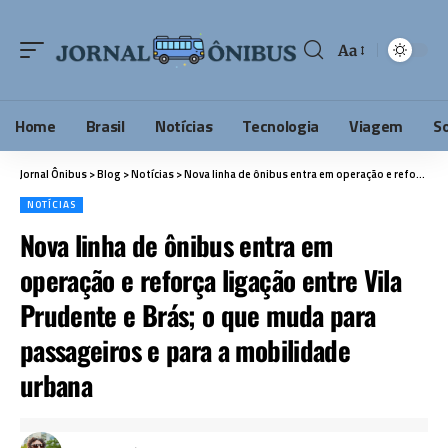
Aa
Home
Brasil
Notícias
Tecnologia
Viagem
S
Jornal Ônibus
>
Blog
>
Notícias
>
Nova linha de ônibus entra em operação e reforça ligação entre Vila Prudente e Brás; o que muda para passageiros e para a mobilidade urbana
NOTÍCIAS
Nova linha de ônibus entra em
operação e reforça ligação entre Vila
Prudente e Brás; o que muda para
passageiros e para a mobilidade
urbana