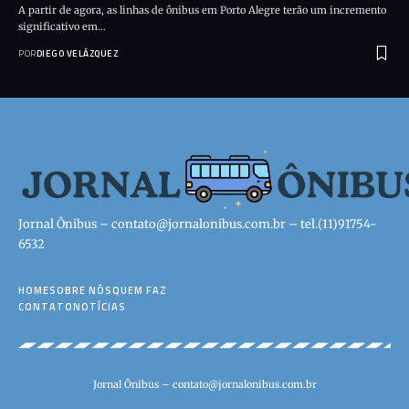
A partir de agora, as linhas de ônibus em Porto Alegre terão um incremento
significativo em…
POR
DIEGO VELÁZQUEZ
Jornal Ônibus –
contato@jornalonibus.com.br
– tel.(11)91754-
6532
HOME
SOBRE NÓS
QUEM FAZ
CONTATO
NOTÍCIAS
Jornal Ônibus –
contato@jornalonibus.com.br