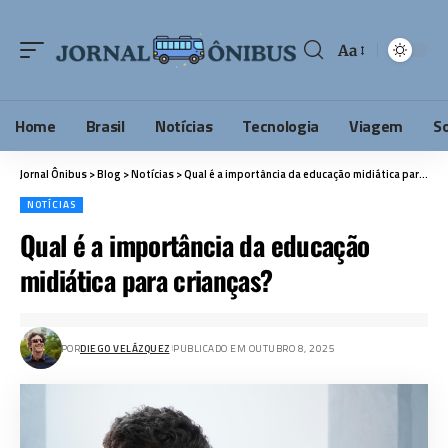
Aa
Home
Brasil
Notícias
Tecnologia
Viagem
S
Jornal Ônibus
>
Blog
>
Notícias
>
Qual é a importância da educação midiática para crianças?
NOTÍCIAS
Qual é a importância da educação
midiática para crianças?
POR
DIEGO VELÁZQUEZ
PUBLICADO EM OUTUBRO 8, 2025