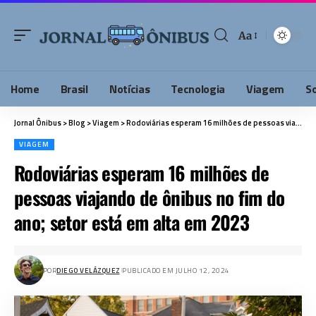
Aa
Home
Brasil
Notícias
Tecnologia
Viagem
S
Jornal Ônibus
>
Blog
>
Viagem
>
Rodoviárias esperam 16 milhões de pessoas viajando de ônibus no fim do ano; setor está em alta em 2023
VIAGEM
Rodoviárias esperam 16 milhões de
pessoas viajando de ônibus no fim do
ano; setor está em alta em 2023
POR
DIEGO VELÁZQUEZ
PUBLICADO EM JULHO 12, 2024