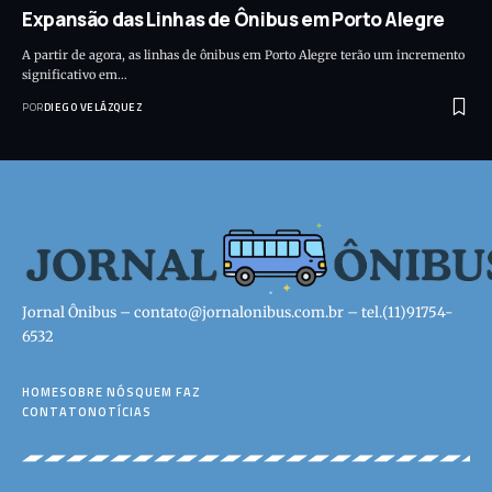
Expansão das Linhas de Ônibus em Porto Alegre
A partir de agora, as linhas de ônibus em Porto Alegre terão um incremento
significativo em…
POR
DIEGO VELÁZQUEZ
Jornal Ônibus –
contato@jornalonibus.com.br
– tel.(11)91754-
6532
HOME
SOBRE NÓS
QUEM FAZ
CONTATO
NOTÍCIAS