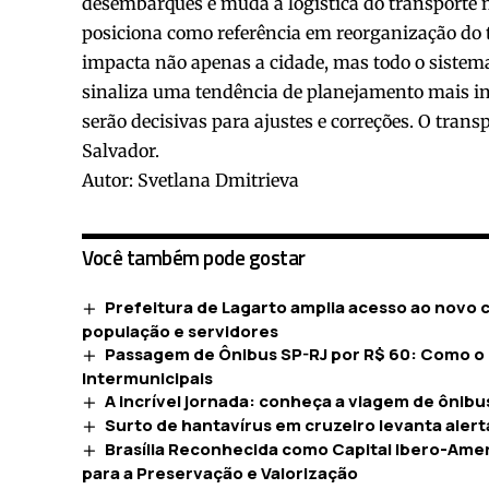
desembarques e muda a logística do transporte n
posiciona como referência em reorganização do t
impacta não apenas a cidade, mas todo o sistema 
sinaliza uma tendência de planejamento mais i
serão decisivas para ajustes e correções. O tran
Salvador.
Autor: Svetlana Dmitrieva
Você também pode gostar
Prefeitura de Lagarto amplia acesso ao novo 
população e servidores
Passagem de Ônibus SP-RJ por R$ 60: Como o 
Intermunicipais
A incrível jornada: conheça a viagem de ônib
Surto de hantavírus em cruzeiro levanta alert
Brasília Reconhecida como Capital Ibero-Ame
para a Preservação e Valorização