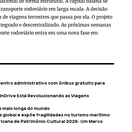
acional de forma estrutural. A capital baiana se
ransporte rodoviário em larga escala. A decisão
de viagens terrestres que passa por ela. O projeto
ntegrado e descentralizado. As próximas semanas
sporte rodoviário entra em uma nova fase em
centro administrativo com ônibus gratuito para
inDrive Está Revolucionando as Viagens
us mais longa do mundo
a global e expõe fragilidades no turismo marítimo
ricana de Patrimônio Cultural 2026: Um Marco