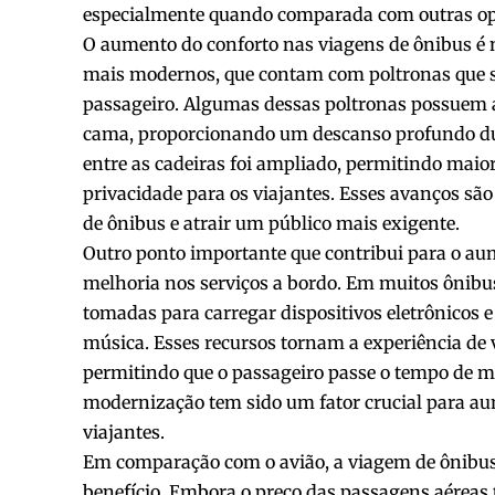
especialmente quando comparada com outras opç
O aumento do conforto nas viagens de ônibus é 
mais modernos, que contam com poltronas que 
passageiro. Algumas dessas poltronas possuem a 
cama, proporcionando um descanso profundo dur
entre as cadeiras foi ampliado, permitindo mai
privacidade para os viajantes. Esses avanços sã
de ônibus e atrair um público mais exigente.
Outro ponto importante que contribui para o au
melhoria nos serviços a bordo. Em muitos ônibus
tomadas para carregar dispositivos eletrônicos 
música. Esses recursos tornam a experiência de
permitindo que o passageiro passe o tempo de ma
modernização tem sido um fator crucial para au
viajantes.
Em comparação com o avião, a viagem de ônibus s
benefício. Embora o preço das passagens aéreas