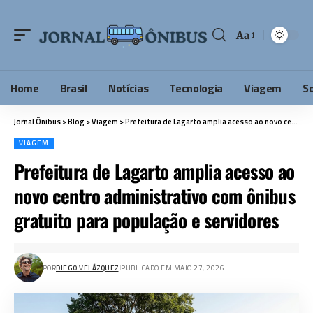
Aa
Home
Brasil
Notícias
Tecnologia
Viagem
S
Jornal Ônibus
>
Blog
>
Viagem
>
Prefeitura de Lagarto amplia acesso ao novo centro administrativo com ônibus gratuito para população e servidores
VIAGEM
Prefeitura de Lagarto amplia acesso ao
novo centro administrativo com ônibus
gratuito para população e servidores
POR
DIEGO VELÁZQUEZ
PUBLICADO EM MAIO 27, 2026