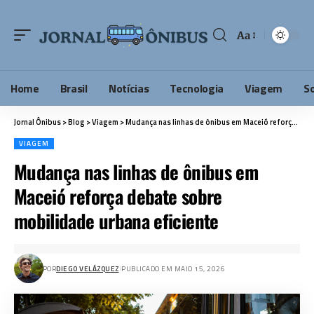
Aa
Home
Brasil
Notícias
Tecnologia
Viagem
S
Jornal Ônibus
>
Blog
>
Viagem
>
Mudança nas linhas de ônibus em Maceió reforça debate sobre mobilidade urbana eficiente
VIAGEM
Mudança nas linhas de ônibus em
Maceió reforça debate sobre
mobilidade urbana eficiente
POR
DIEGO VELÁZQUEZ
PUBLICADO EM MAIO 15, 2026