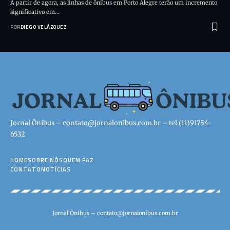
A partir de agora, as linhas de ônibus em Porto Alegre terão um incremento
significativo em…
POR
DIEGO VELÁZQUEZ
Jornal Ônibus –
contato@jornalonibus.com.br
– tel.(11)91754-
6532
HOME
SOBRE NÓS
QUEM FAZ
CONTATO
NOTÍCIAS
Jornal Ônibus –
contato@jornalonibus.com.br