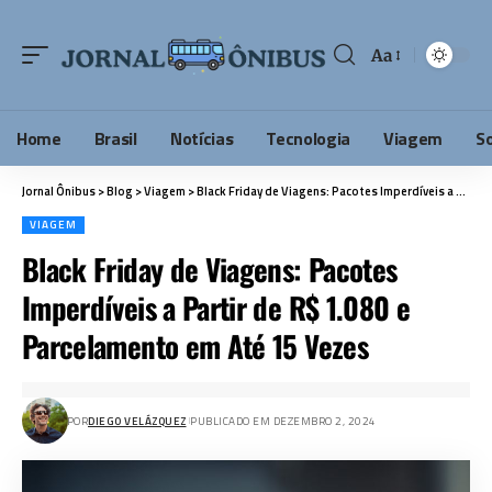
Aa
Home
Brasil
Notícias
Tecnologia
Viagem
S
Jornal Ônibus
>
Blog
>
Viagem
>
Black Friday de Viagens: Pacotes Imperdíveis a Partir de R$ 1.080 e Parcelamento em Até 15 Vezes
VIAGEM
Black Friday de Viagens: Pacotes
Imperdíveis a Partir de R$ 1.080 e
Parcelamento em Até 15 Vezes
POR
DIEGO VELÁZQUEZ
PUBLICADO EM DEZEMBRO 2, 2024