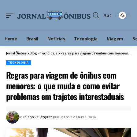
Aa
Home
Brasil
Notícias
Tecnologia
Viagem
S
Jornal Ônibus
>
Blog
>
Tecnologia
>
Regras para viagem de ônibus com menores: o que muda e como evitar problemas em trajetos interestaduais
TECNOLOGIA
Regras para viagem de ônibus com
menores: o que muda e como evitar
problemas em trajetos interestaduais
POR
DIEGO VELÁZQUEZ
PUBLICADO EM MAIO 5, 2026