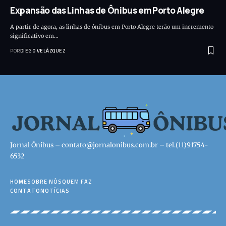
Expansão das Linhas de Ônibus em Porto Alegre
A partir de agora, as linhas de ônibus em Porto Alegre terão um incremento
significativo em…
POR
DIEGO VELÁZQUEZ
Jornal Ônibus –
contato@jornalonibus.com.br
– tel.(11)91754-
6532
HOME
SOBRE NÓS
QUEM FAZ
CONTATO
NOTÍCIAS