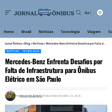
Aa
Home
Brasil
Notícias
Tecnologia
Viagem
S
Jornal Ônibus
>
Blog
>
Notícias
>
Mercedes-Benz Enfrenta Desafios por Falta de Infraestrutura para Ônibus Elétrico em São Paulo
NOTÍCIAS
TECNOLOGIA
Mercedes-Benz Enfrenta Desafios por
Falta de Infraestrutura para Ônibus
Elétrico em São Paulo
POR
DIEGO VELÁZQUEZ
PUBLICADO EM ABRIL 23, 2025