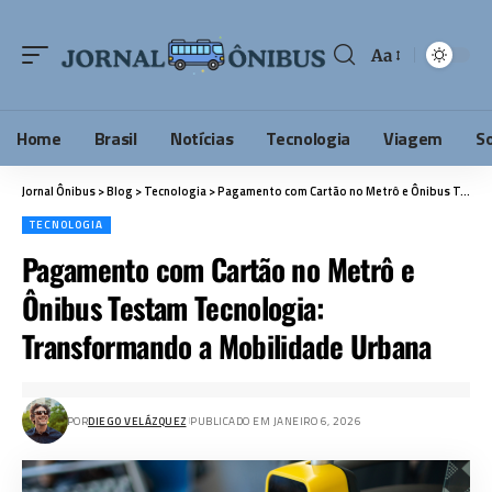
Aa
Home
Brasil
Notícias
Tecnologia
Viagem
S
Jornal Ônibus
>
Blog
>
Tecnologia
>
Pagamento com Cartão no Metrô e Ônibus Testam Tecnologia: Transformando a Mobilidade Urbana
TECNOLOGIA
Pagamento com Cartão no Metrô e
Ônibus Testam Tecnologia:
Transformando a Mobilidade Urbana
POR
DIEGO VELÁZQUEZ
PUBLICADO EM JANEIRO 6, 2026