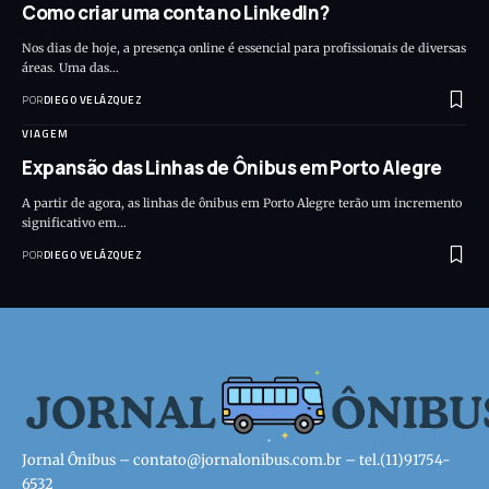
Como criar uma conta no LinkedIn?
Nos dias de hoje, a presença online é essencial para profissionais de diversas
áreas. Uma das…
POR
DIEGO VELÁZQUEZ
VIAGEM
Expansão das Linhas de Ônibus em Porto Alegre
A partir de agora, as linhas de ônibus em Porto Alegre terão um incremento
significativo em…
POR
DIEGO VELÁZQUEZ
Jornal Ônibus –
contato@jornalonibus.com.br
– tel.(11)91754-
6532