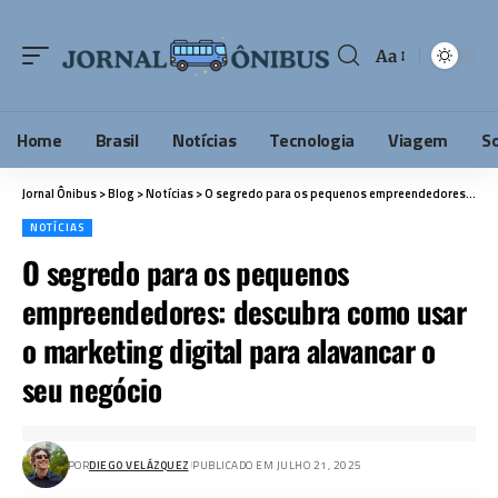
Aa
Home
Brasil
Notícias
Tecnologia
Viagem
S
Jornal Ônibus
>
Blog
>
Notícias
>
O segredo para os pequenos empreendedores: descubra como usar o marketing digital para alavancar o seu negócio
NOTÍCIAS
O segredo para os pequenos
empreendedores: descubra como usar
o marketing digital para alavancar o
seu negócio
POR
DIEGO VELÁZQUEZ
PUBLICADO EM JULHO 21, 2025