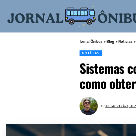
Jornal Ônibus
>
Blog
>
Notícias
NOTÍCIAS
Sistemas co
como obter
POR
DIEGO VELÁZQUE