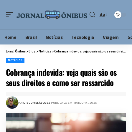
Aa
Home
Brasil
Notícias
Tecnologia
Viagem
S
Jornal Ônibus
>
Blog
>
Notícias
>
Cobrança indevida: veja quais são os seus direitos e como ser ressarcido
NOTÍCIAS
Cobrança indevida: veja quais são os
seus direitos e como ser ressarcido
POR
DIEGO VELÁZQUEZ
PUBLICADO EM MARÇO 14, 2025