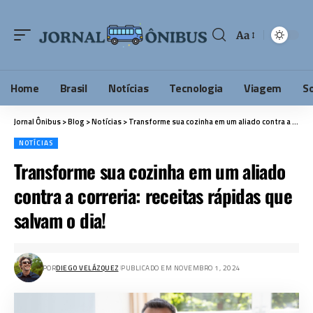
Aa
Home
Brasil
Notícias
Tecnologia
Viagem
S
Jornal Ônibus
>
Blog
>
Notícias
>
Transforme sua cozinha em um aliado contra a correria: receitas rápidas que salvam o dia!
NOTÍCIAS
Transforme sua cozinha em um aliado
contra a correria: receitas rápidas que
salvam o dia!
POR
DIEGO VELÁZQUEZ
PUBLICADO EM NOVEMBRO 1, 2024