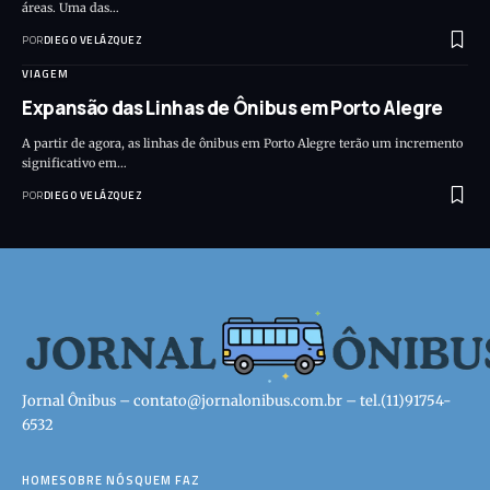
áreas. Uma das…
POR
DIEGO VELÁZQUEZ
VIAGEM
Expansão das Linhas de Ônibus em Porto Alegre
A partir de agora, as linhas de ônibus em Porto Alegre terão um incremento
significativo em…
POR
DIEGO VELÁZQUEZ
Jornal Ônibus –
contato@jornalonibus.com.br
– tel.(11)91754-
6532
HOME
SOBRE NÓS
QUEM FAZ