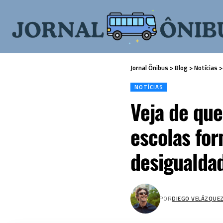
Jornal Ônibus
>
Blog
>
Notícias
NOTÍCIAS
Veja de que
escolas for
desigualda
POR
DIEGO VELÁZQUE