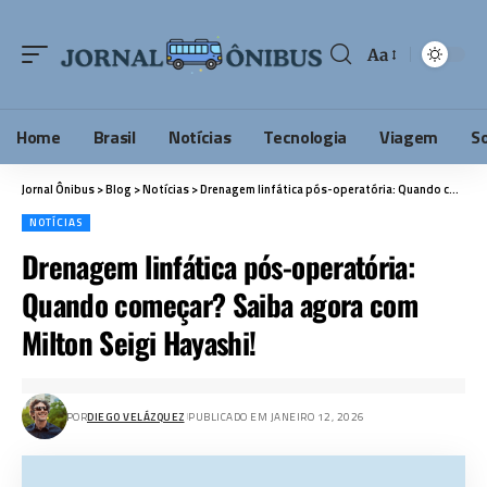
Aa
Home
Brasil
Notícias
Tecnologia
Viagem
S
Jornal Ônibus
>
Blog
>
Notícias
>
Drenagem linfática pós-operatória: Quando começar? Saiba agora com Milton Seigi Hayashi!
NOTÍCIAS
Drenagem linfática pós-operatória:
Quando começar? Saiba agora com
Milton Seigi Hayashi!
POR
DIEGO VELÁZQUEZ
PUBLICADO EM JANEIRO 12, 2026