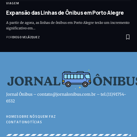
VIAGEM
Expansão das Linhas de Ônibus em Porto Alegre
A partir de agora, as linhas de ônibus em Porto Alegre terão um incremento
significativo em…
POR
DIEGO VELÁZQUEZ
Jornal Ônibus –
contato@jornalonibus.com.br
– tel.(11)91754-
6532
HOME
SOBRE NÓS
QUEM FAZ
CONTATO
NOTÍCIAS