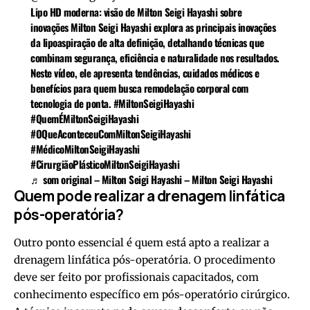
Lipo HD moderna: visão de Milton Seigi Hayashi sobre
inovações Milton Seigi Hayashi explora as principais inovações
da lipoaspiração de alta definição, detalhando técnicas que
combinam segurança, eficiência e naturalidade nos resultados.
Neste vídeo, ele apresenta tendências, cuidados médicos e
benefícios para quem busca remodelação corporal com
tecnologia de ponta.
#MiltonSeigiHayashi
#QuemÉMiltonSeigiHayashi
#OQueAconteceuComMiltonSeigiHayashi
#MédicoMiltonSeigiHayashi
#CirurgiãoPlásticoMiltonSeigiHayashi
♬ som original – Milton Seigi Hayashi – Milton Seigi Hayashi
Quem pode realizar a drenagem linfática
pós-operatória?
Outro ponto essencial é quem está apto a realizar a
drenagem linfática pós-operatória. O procedimento
deve ser feito por profissionais capacitados, com
conhecimento específico em pós-operatório cirúrgico.