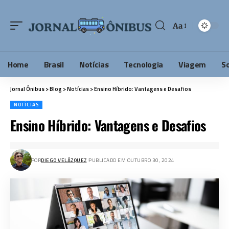
Aa
Home
Brasil
Notícias
Tecnologia
Viagem
S
Jornal Ônibus
>
Blog
>
Notícias
>
Ensino Híbrido: Vantagens e Desafios
NOTÍCIAS
Ensino Híbrido: Vantagens e Desafios
POR
DIEGO VELÁZQUEZ
PUBLICADO EM OUTUBRO 30, 2024