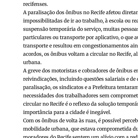
recifenses.
A paralisação dos ônibus no Recife afetou diret
impossibilitadas de ir ao trabalho, à escola ou r
suspensão temporária do serviço, muitas pessoa
particulares ou transporte por aplicativo, o qu
transporte e resultou em congestionamentos ain
acordos, os ônibus voltam a circular no Recife, a
urbana.
A greve dos motoristas e cobradores de ônibus e
reivindicações, incluindo questões salariais e de
paralisação, os sindicatos e a Prefeitura tentar
necessidades dos trabalhadores sem comprometer
circular no Recife é o reflexo da solução temporá
importância para a cidade é inegável.
Com os ônibus de volta às ruas, é possível per
mobilidade urbana, que estava comprometida dur
moradores do Recife sentem um alívio com a red