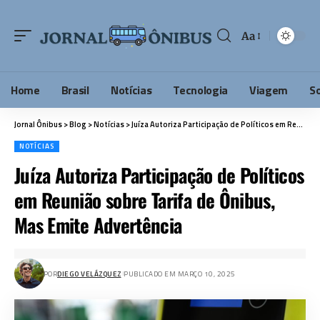
Aa
Home
Brasil
Notícias
Tecnologia
Viagem
S
Jornal Ônibus
>
Blog
>
Notícias
>
Juíza Autoriza Participação de Políticos em Reunião sobre Tarifa de Ônibus, Mas Emite Advertência
NOTÍCIAS
Juíza Autoriza Participação de Políticos
em Reunião sobre Tarifa de Ônibus,
Mas Emite Advertência
POR
DIEGO VELÁZQUEZ
PUBLICADO EM MARÇO 10, 2025