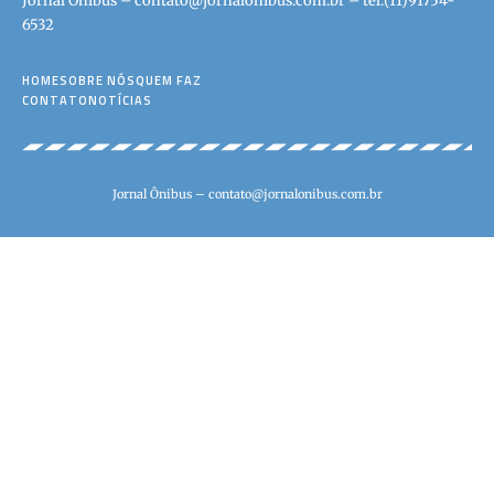
Jornal Ônibus –
contato@jornalonibus.com.br
– tel.(11)91754-
6532
HOME
SOBRE NÓS
QUEM FAZ
CONTATO
NOTÍCIAS
Jornal Ônibus –
contato@jornalonibus.com.br