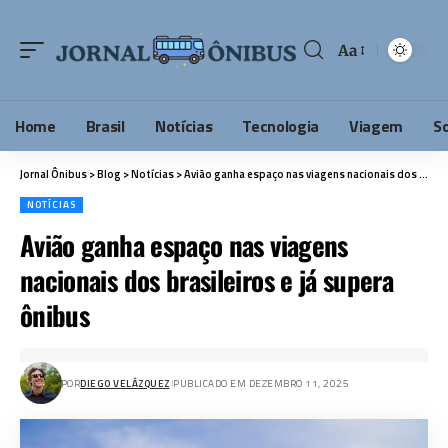
Aa
Home
Brasil
Notícias
Tecnologia
Viagem
S
Jornal Ônibus
>
Blog
>
Notícias
>
Avião ganha espaço nas viagens nacionais dos brasileiros e já supera ônibus
NOTÍCIAS
Avião ganha espaço nas viagens
nacionais dos brasileiros e já supera
ônibus
POR
DIEGO VELÁZQUEZ
PUBLICADO EM DEZEMBRO 11, 2025