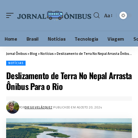
Aa
Home
Brasil
Notícias
Tecnologia
Viagem
S
Jornal Ônibus
>
Blog
>
Notícias
>
Deslizamento de Terra No Nepal Arrasta Ônibus Para o Rio
NOTÍCIAS
Deslizamento de Terra No Nepal Arrasta
Ônibus Para o Rio
POR
DIEGO VELÁZQUEZ
PUBLICADO EM AGOSTO 20, 2024