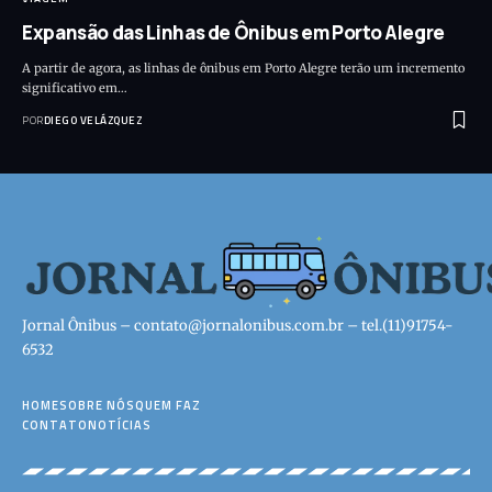
Expansão das Linhas de Ônibus em Porto Alegre
A partir de agora, as linhas de ônibus em Porto Alegre terão um incremento
significativo em…
POR
DIEGO VELÁZQUEZ
Jornal Ônibus –
contato@jornalonibus.com.br
– tel.(11)91754-
6532
HOME
SOBRE NÓS
QUEM FAZ
CONTATO
NOTÍCIAS