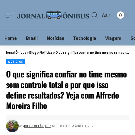
Aa
Home
Brasil
Notícias
Tecnologia
Viagem
S
Jornal Ônibus
>
Blog
>
Notícias
>
O que significa confiar no time mesmo sem controle total e por que isso define resultados? Veja com Alfredo Moreira Filho
NOTÍCIAS
O que significa confiar no time mesmo
sem controle total e por que isso
define resultados? Veja com Alfredo
Moreira Filho
POR
DIEGO VELÁZQUEZ
PUBLICADO EM ABRIL 1, 2026