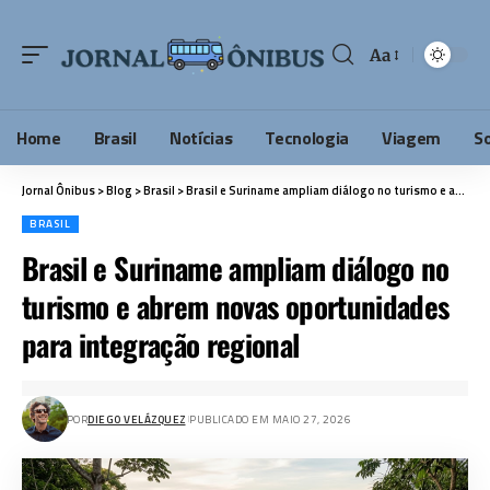
Aa
Home
Brasil
Notícias
Tecnologia
Viagem
S
Jornal Ônibus
>
Blog
>
Brasil
>
Brasil e Suriname ampliam diálogo no turismo e abrem novas oportunidades para integração regional
BRASIL
Brasil e Suriname ampliam diálogo no
turismo e abrem novas oportunidades
para integração regional
POR
DIEGO VELÁZQUEZ
PUBLICADO EM MAIO 27, 2026