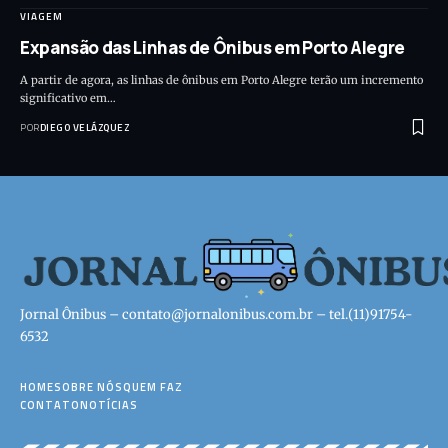
VIAGEM
Expansão das Linhas de Ônibus em Porto Alegre
A partir de agora, as linhas de ônibus em Porto Alegre terão um incremento
significativo em…
POR
DIEGO VELÁZQUEZ
Jornal Ônibus –
contato@jornalonibus.com.br
– tel.(11)91754-
6532
HOME
SOBRE NÓS
QUEM FAZ
CONTATO
NOTÍCIAS