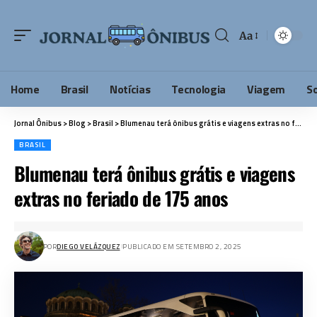
Aa
Home
Brasil
Notícias
Tecnologia
Viagem
S
Jornal Ônibus
>
Blog
>
Brasil
>
Blumenau terá ônibus grátis e viagens extras no feriado de 175 anos
BRASIL
Blumenau terá ônibus grátis e viagens
extras no feriado de 175 anos
POR
DIEGO VELÁZQUEZ
PUBLICADO EM SETEMBRO 2, 2025