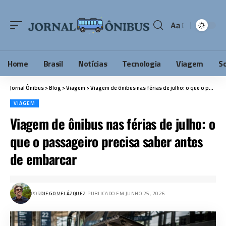
Aa
Home
Brasil
Notícias
Tecnologia
Viagem
S
Jornal Ônibus
>
Blog
>
Viagem
>
Viagem de ônibus nas férias de julho: o que o passageiro precisa saber antes de embarcar
VIAGEM
Viagem de ônibus nas férias de julho: o
que o passageiro precisa saber antes
de embarcar
POR
DIEGO VELÁZQUEZ
PUBLICADO EM JUNHO 25, 2026