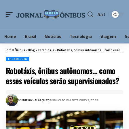
Aa
Home
Brasil
Notícias
Tecnologia
Viagem
S
Jornal Ônibus
>
Blog
>
Tecnologia
>
Robotáxis, ônibus autônomos… como esses veículos serão supervisionados?
TECNOLOGIA
Robotáxis, ônibus autônomos… como
esses veículos serão supervisionados?
POR
DIEGO VELÁZQUEZ
PUBLICADO EM SETEMBRO 2, 2025