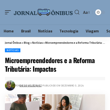
Aa
Home
Brasil
Notícias
Tecnologia
Viagem
S
Jornal Ônibus
>
Blog
>
Notícias
>
Microempreendedores e a Reforma Tributária: Impactos
NOTÍCIAS
Microempreendedores e a Reforma
Tributária: Impactos
POR
DIEGO VELÁZQUEZ
PUBLICADO EM DEZEMBRO 3, 2024