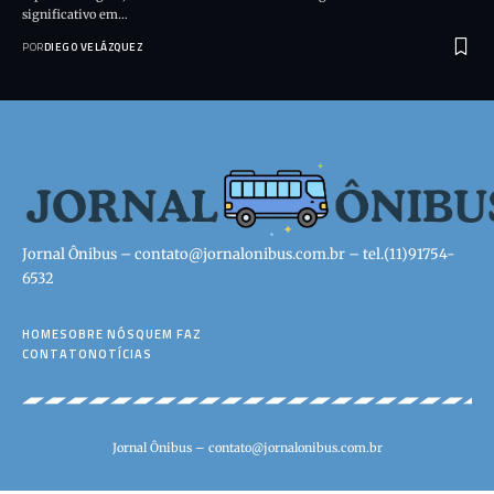
significativo em…
POR
DIEGO VELÁZQUEZ
Jornal Ônibus –
contato@jornalonibus.com.br
– tel.(11)91754-
6532
HOME
SOBRE NÓS
QUEM FAZ
CONTATO
NOTÍCIAS
Jornal Ônibus –
contato@jornalonibus.com.br