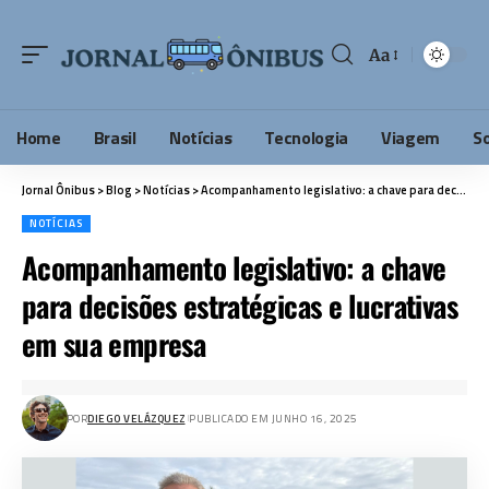
Aa
Home
Brasil
Notícias
Tecnologia
Viagem
S
Jornal Ônibus
>
Blog
>
Notícias
>
Acompanhamento legislativo: a chave para decisões estratégicas e lucrativas em sua empresa
NOTÍCIAS
Acompanhamento legislativo: a chave
para decisões estratégicas e lucrativas
em sua empresa
POR
DIEGO VELÁZQUEZ
PUBLICADO EM JUNHO 16, 2025