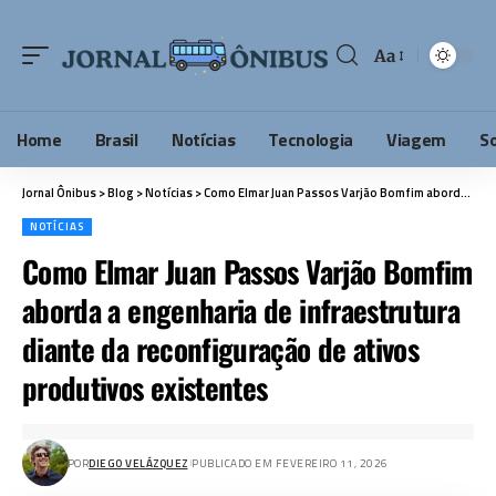
Aa
Home
Brasil
Notícias
Tecnologia
Viagem
S
Jornal Ônibus
>
Blog
>
Notícias
>
Como Elmar Juan Passos Varjão Bomfim aborda a engenharia de infraestrutura diante da reconfiguração de ativos produtivos existentes
NOTÍCIAS
Como Elmar Juan Passos Varjão Bomfim
aborda a engenharia de infraestrutura
diante da reconfiguração de ativos
produtivos existentes
POR
DIEGO VELÁZQUEZ
PUBLICADO EM FEVEREIRO 11, 2026