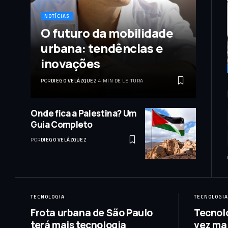
NOTÍCIAS
O futuro da mobilidade
urbana: tendências e
inovações
POR
DIEGO VELÁZQUEZ
4 MIN DE LEITURA
Onde fica a Palestina? Um
Guia Completo
POR
DIEGO VELÁZQUEZ
TECNOLOGIA
TECNOLOGIA
Frota urbana de São Paulo
Tecnol
terá mais tecnologia
vez ma