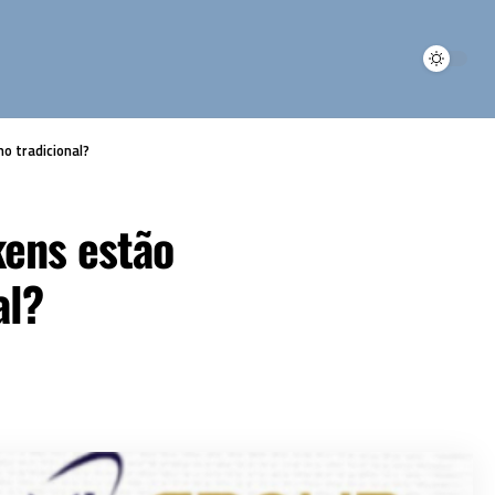
o tradicional?
kens estão
al?