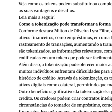
Veja como os tokens podem substituir ou complem
as suas vantagens e desafios.
Leia mais a seguir!
Como a tokenização pode transformar a form
Conforme destaca Milton de Oliveira Lyra Filho, 
ativos financeiros, como empréstimos, em uma blo
rastreamento de transações, aumentando a tran
são tokenizados, as informações relevantes, como 
codificadas em um token que pode ser facilmente
Além disso, a tokenização pode oferecer maior ac
muitos indivíduos enfrentam dificuldades para o
histórico de crédito. Através da tokenização, o
ativos digitais como colateral, permitindo que m
Outro benefício significativo da tokenização é a
crédito. Os credores podem criar contratos inte
circunstâncias do tomador de empréstimo, como
financeira. Isso não apenas melhora a experiê