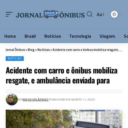
Aa
Home
Brasil
Notícias
Tecnologia
Viagem
S
Jornal Ônibus
>
Blog
>
Notícias
>
Acidente com carro e ônibus mobiliza resgate, e ambulância enviada para
NOTÍCIAS
Acidente com carro e ônibus mobiliza
resgate, e ambulância enviada para
POR
DIEGO VELÁZQUEZ
PUBLICADO EM AGOSTO 11, 2025