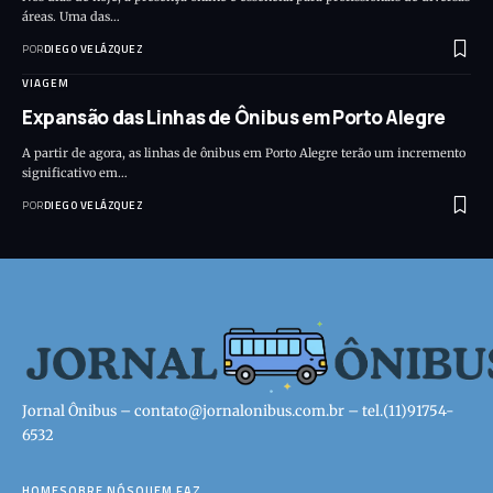
áreas. Uma das…
POR
DIEGO VELÁZQUEZ
VIAGEM
Expansão das Linhas de Ônibus em Porto Alegre
A partir de agora, as linhas de ônibus em Porto Alegre terão um incremento
significativo em…
POR
DIEGO VELÁZQUEZ
Jornal Ônibus –
contato@jornalonibus.com.br
– tel.(11)91754-
6532
HOME
SOBRE NÓS
QUEM FAZ