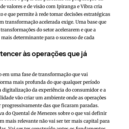
e valores e de visão com Ipiranga e Vibra cria
o e que permite à rede tomar decisões estratégicas
em transformação acelerada exige. Uma base que
 transformações do setor acelerarem e que a
ez mais determinante para o sucesso de cada
tencer às operações que já
do em uma fase de transformação que vai
e forma mais profunda do que qualquer período
, a digitalização da experiência do consumidor e a
ilidade vão criar um ambiente onde as operações
ar progressivamente das que ficaram paradas.
lva do Quental de Menezes sobre o que vai definir
m mais relevante não vai ser ter mais capital para
das. Vai ser ter construído antes os fundamentos