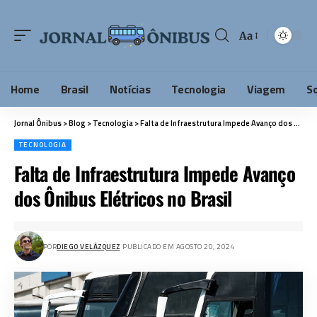
Aa
Home
Brasil
Notícias
Tecnologia
Viagem
S
Jornal Ônibus
>
Blog
>
Tecnologia
>
Falta de Infraestrutura Impede Avanço dos Ônibus Elétricos no Brasil
TECNOLOGIA
Falta de Infraestrutura Impede Avanço
dos Ônibus Elétricos no Brasil
POR
DIEGO VELÁZQUEZ
PUBLICADO EM AGOSTO 20, 2024