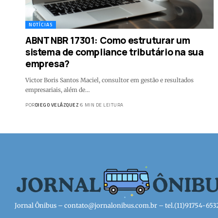
NOTÍCIAS
ABNT NBR 17301: Como estruturar um
sistema de compliance tributário na sua
empresa?
Victor Boris Santos Maciel, consultor em gestão e resultados
empresariais, além de…
POR
DIEGO VELÁZQUEZ
6 MIN DE LEITURA
Jornal Ônibus –
contato@jornalonibus.com.br
– tel.(11)91754-653