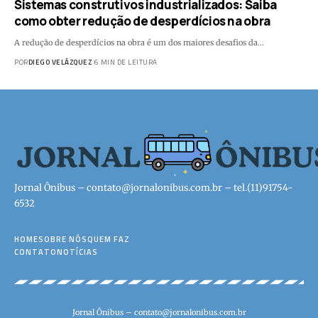
Sistemas construtivos industrializados: Saiba
como obter redução de desperdícios na obra
A redução de desperdícios na obra é um dos maiores desafios da…
POR
DIEGO VELÁZQUEZ
6 MIN DE LEITURA
Jornal Ônibus –
contato@jornalonibus.com.br
– tel.(11)91754-
6532
HOME
SOBRE NÓS
QUEM FAZ
CONTATO
NOTÍCIAS
Jornal Ônibus –
contato@jornalonibus.com.br