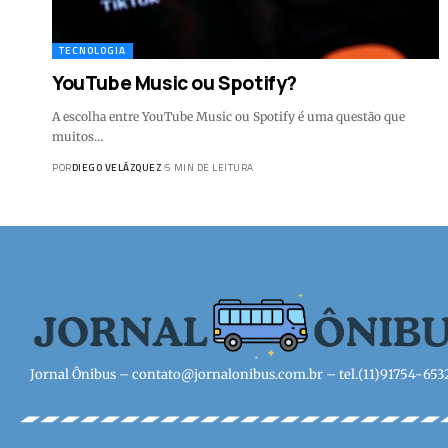
TECNOLOGIA
YouTube Music ou Spotify?
A escolha entre YouTube Music ou Spotify é uma questão que
muitos…
POR
DIEGO VELÁZQUEZ
5 MIN DE LEITURA
Jornal Ônibus –
contato@jornalonibus.com.br
– tel.(11)91754-653