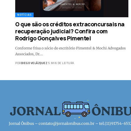
NOTÍCIAS
O que são os créditos extraconcursais na
recuperação judicial? Confira com
Rodrigo Gonçalves Pimentel
Conforme frisa o sócio do escritório Pimentel & Mochi Advogados
Associados, Dr.…
POR
DIEGO VELÁZQUEZ
5 MIN DE LEITURA
Jornal Ônibus –
contato@jornalonibus.com.br
– tel.(11)91754-653