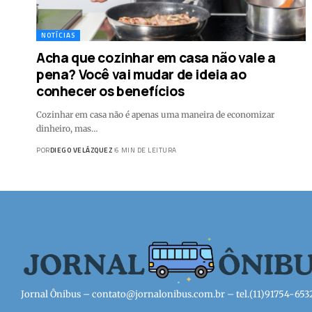
NOTÍCIAS
Acha que cozinhar em casa não vale a
pena? Você vai mudar de ideia ao
conhecer os benefícios
Cozinhar em casa não é apenas uma maneira de economizar
dinheiro, mas…
POR
DIEGO VELÁZQUEZ
6 MIN DE LEITURA
Jornal Ônibus –
contato@jornalonibus.com.br
– tel.(11)91754-653