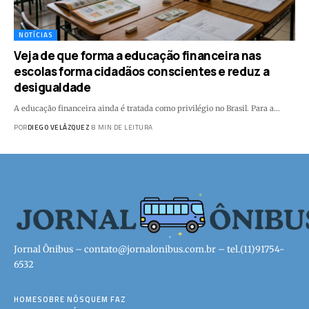
NOTÍCIAS
Veja de que forma a educação financeira nas
escolas forma cidadãos conscientes e reduz a
desigualdade
A educação financeira ainda é tratada como privilégio no Brasil. Para a…
POR
DIEGO VELÁZQUEZ
8 MIN DE LEITURA
Jornal Ônibus –
contato@jornalonibus.com.br
– tel.(11)91754-
6532
HOME
SOBRE NÓS
QUEM FAZ