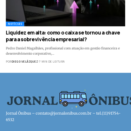
NOTÍCIAS
Liquidez em alta: como o caixa se tornou a chave
para a sobrevivência empresarial?
Pedro Daniel Magalhães, profissional com atuação em gestão financeira e
desenvolvimento corporativo,…
POR
DIEGO VELÁZQUEZ
7 MIN DE LEITURA
Jornal Ônibus –
contato@jornalonibus.com.br
– tel.(11)91754-
6532