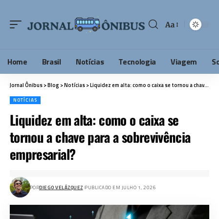
Aa
Home
Brasil
Notícias
Tecnologia
Viagem
S
Jornal Ônibus
>
Blog
>
Notícias
>
Liquidez em alta: como o caixa se tornou a chave para a sobrevivência empresarial?
NOTÍCIAS
Liquidez em alta: como o caixa se
tornou a chave para a sobrevivência
empresarial?
POR
DIEGO VELÁZQUEZ
PUBLICADO EM JULHO 1, 2026