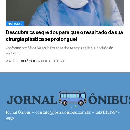
NOTÍCIAS
Descubra os segredos para que o resultado da sua
cirurgia plástica se prolongue!
Conforme o médico Marcelo Evandro dos Santos explica, a decisão de
realizar…
POR
DIEGO VELÁZQUEZ
4 MIN DE LEITURA
Jornal Ônibus –
contato@jornalonibus.com.br
– tel.(11)91754-
6532